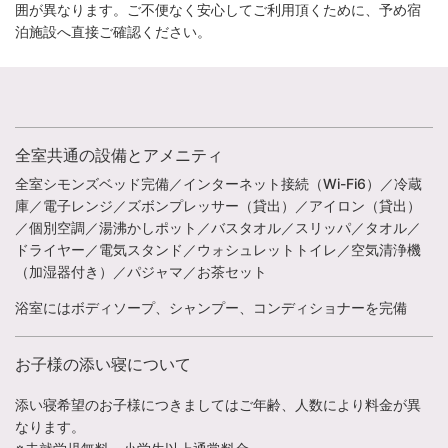
囲が異なります。ご不便なく安心してご利用頂くために、予め宿
泊施設へ直接ご確認ください。
全室共通の設備とアメニティ
全室シモンズベッド完備／インターネット接続（Wi-Fi6）／冷蔵
庫／電子レンジ／ズボンプレッサー（貸出）／アイロン（貸出）
／個別空調／湯沸かしポット／バスタオル／スリッパ／タオル／
ドライヤー／電気スタンド／ウォシュレットトイレ／空気清浄機
（加湿器付き）／パジャマ／お茶セット
浴室にはボディソープ、シャンプー、コンディショナーを完備
お子様の添い寝について
添い寝希望のお子様につきましてはご年齢、人数により料金が異
なります。